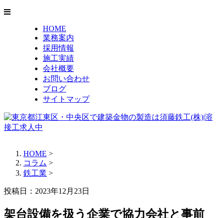
HOME
業務案内
採用情報
施工実績
会社概要
お問い合わせ
ブログ
サイトマップ
HOME
>
コラム
>
鉄工業
>
投稿日：2023年12月23日
架台設備を扱う企業で協力会社と事前