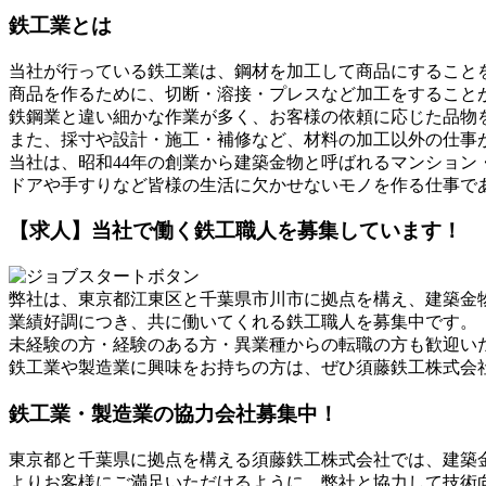
鉄工業とは
当社が行っている鉄工業は、鋼材を加工して商品にすること
商品を作るために、切断・溶接・プレスなど加工をすること
鉄鋼業と違い細かな作業が多く、お客様の依頼に応じた品物
また、採寸や設計・施工・補修など、材料の加工以外の仕事
当社は、昭和44年の創業から建築金物と呼ばれるマンション
ドアや手すりなど皆様の生活に欠かせないモノを作る仕事で
【求人】当社で働く鉄工職人を募集しています！
弊社は、東京都江東区と千葉県市川市に拠点を構え、建築金
業績好調につき、共に働いてくれる鉄工職人を募集中です。
未経験の方・経験のある方・異業種からの転職の方も歓迎い
鉄工業や製造業に興味をお持ちの方は、ぜひ須藤鉄工株式会
鉄工業・製造業の協力会社募集中！
東京都と千葉県に拠点を構える須藤鉄工株式会社では、建築
よりお客様にご満足いただけるように、弊社と協力して技術