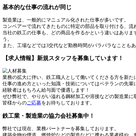
基本的な仕事の流れが同じ
製造業は、一般的にマニュアル化された仕事が多いです。
コンベアーで流れてきたものに特定の部品を取り付ける、流
当社の鉄工の仕事も、どの商品を作るかという違いはありま
う。
また、工場などでは3交代など勤務時間がバラバラなこともあり
【求人情報】新規スタッフを募集しています！
業務の拡大に伴い、鉄工職人として働いてくださる方を新た
仕事の進め方といった知識・技術についてはベテランの先輩
経験者はもちろん給与面で優遇します！
ぜひ弊社で、やりがい溢れる鋼材加工や溶接などの製造業に
皆様からの
ご応募
をお待ちしております。
鉄工業・製造業の協力会社募集中！
弊社では現在、業務パートナーを募集しております。
建築金物や煙道、燃焼炉などの製造などに携わる業者様や、